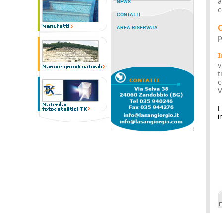
a
NEWS
c
CONTATTI
C
AREA RISERVATA
p
I
v
t
c
V
L
i